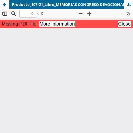
Producto_107-21_Libro_MEMORIAS CONGRESO DEVOCIONAL definitivo - 21 de mayo de 2021-7-15.pdf