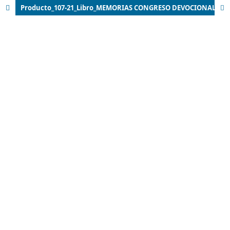
Producto_107-21_Libro_MEMORIAS CONGRESO DEVOCIONAL definitivo - 21 de mayo de 2021-45-60.pdf