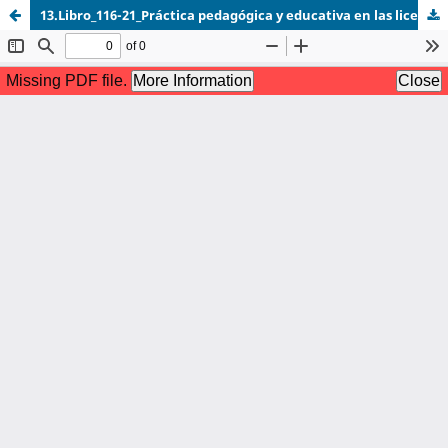
13.Libro_116-21_Práctica pedagógica y educativa en las licenciaturas en el área de Tecnología-145-154.pdf