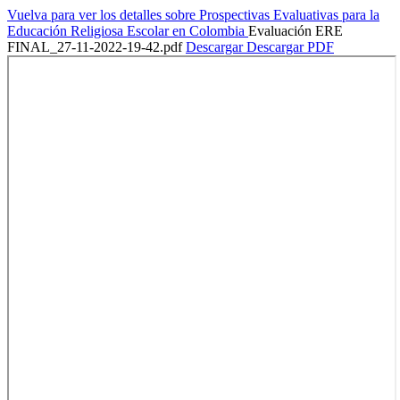
Vuelva para ver los detalles sobre Prospectivas Evaluativas para la
Educación Religiosa Escolar en Colombia
Evaluación ERE
FINAL_27-11-2022-19-42.pdf
Descargar
Descargar PDF