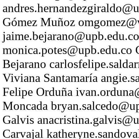
andres.hernandezgiraldo@u
Gómez Muñoz
omgomez@vi
jaime.bejarano@upb.edu.c
monica.potes@upb.edu.co
Bejarano
carlosfelipe.sald
Viviana Santamaría
angie.s
Felipe Orduña
ivan.orduna
Moncada
bryan.salcedo@u
Galvis
anacristina.galvis@
Carvajal
katheryne.sandov