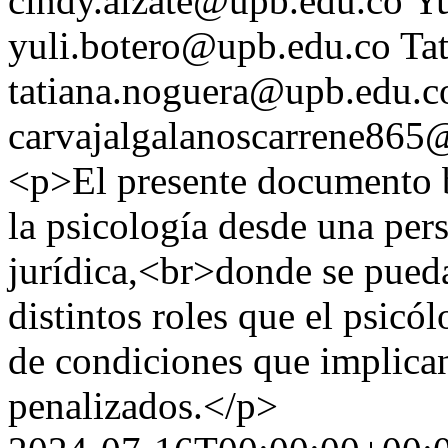
cindy.alzate@upb.edu.co
Yu
yuli.botero@upb.edu.co
Ta
tatiana.noguera@upb.edu.c
carvajalgalanoscarrene86
<p>El presente documento b
la psicología desde una per
jurídica,<br>donde se pueda
distintos roles que el psicó
de condiciones que implican
penalizados.</p>