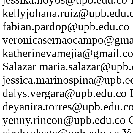
kellyjohana.ruiz@upb.edu.
fabian.pardop@upb.edu.co
veronicasernaocampo@gma
katherinevamejia@gmail.c
Salazar
maria.salazar@upb.
jessica.marinospina@upb.e
dalys.vergara@upb.edu.co
deyanira.torres@upb.edu.c
yenny.rincon@upb.edu.co