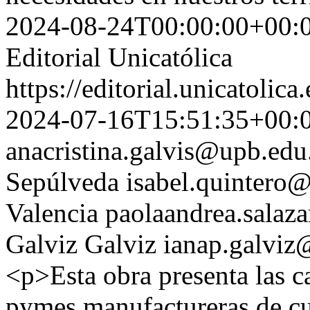
2024-08-24T00:00:00+00:
Editorial Unicatólica
https://editorial.unicatoli
2024-07-16T15:51:35+00:
anacristina.galvis@upb.edu
Sepúlveda
isabel.quintero
Valencia
paolaandrea.salaz
Galviz Galviz
ianap.galviz
<p>Esta obra presenta las 
pymes manufactureras de cu