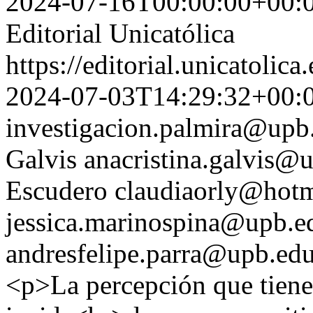
2024-07-16T00:00:00+00:
Editorial Unicatólica
https://editorial.unicatoli
2024-07-03T14:29:32+00:
investigacion.palmira@upb
Galvis
anacristina.galvis@
Escudero
claudiaorly@hot
jessica.marinospina@upb.e
andresfelipe.parra@upb.ed
<p>La percepción que tiene