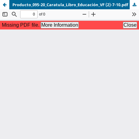
Producto_095-20_Caratula_Libro_Educación_VF (2)-7-10.pdf