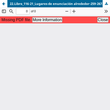
22.Libro_116-21_Lugares de enunciación alrededor-259-267.pdf