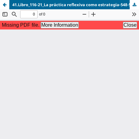
41.Libro_116-21_La práctica reflexiva como estrategia-548-559.pdf