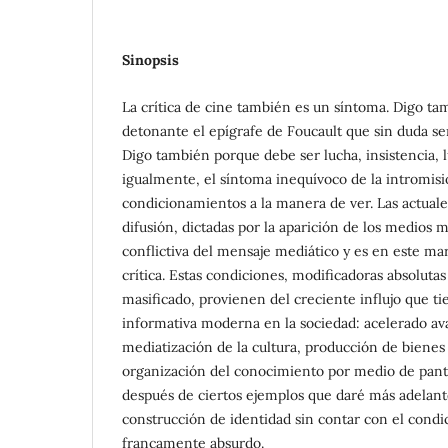
Sinopsis
La crítica de cine también es un síntoma. Digo t
detonante el epígrafe de Foucault que sin duda ser
Digo también porque debe ser lucha, insistencia, l
igualmente, el síntoma inequívoco de la intromis
condicionamientos a la manera de ver. Las actuales
difusión, dictadas por la aparición de los medios 
conflictiva del mensaje mediático y es en este mar
crítica. Estas condiciones, modificadoras absoluta
masificado, provienen del creciente influjo que ti
informativa moderna en la sociedad: acelerado av
mediatización de la cultura, producción de biene
organización del conocimiento por medio de pantal
después de ciertos ejemplos que daré más adelant
construcción de identidad sin contar con el cond
francamente absurdo.