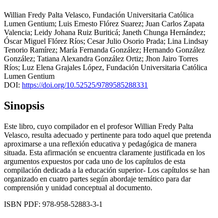
Willian Fredy Palta Velasco
,
Fundación Universitaria Católica
Lumen Gentium
;
Luis Ernesto Flórez Suarez
;
Juan Carlos Zapata
Valencia
;
Leidy Johana Ruiz Buriticá
;
Janeth Chunga Hernández
;
Óscar Miguel Flórez Ríos
;
Cesar Julio Osorio Prada
;
Lina Lindsay
Tenorio Ramírez
;
María Fernanda González
;
Hernando González
González
;
Tatiana Alexandra González Ortiz
;
Jhon Jairo Torres
Ríos
;
Luz Elena Grajales López
,
Fundación Universitaria Católica
Lumen Gentium
DOI:
https://doi.org/10.52525/9789585288331
Sinopsis
Este libro, cuyo compilador en el profesor Willian Fredy Palta
Velasco, resulta adecuado y pertinente para todo aquel que pretenda
aproximarse a una reflexión educativa y pedagógica de manera
situada. Esta afirmación se encuentra claramente justificada en los
argumentos expuestos por cada uno de los capítulos de esta
compilación dedicada a la educación superior- Los capítulos se han
organizado en cuatro partes según abordaje temático para dar
comprensión y unidad conceptual al documento.
ISBN PDF: 978-958-52883-3-1