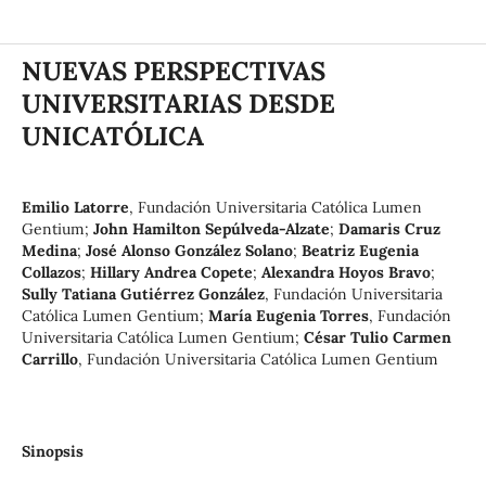
NUEVAS PERSPECTIVAS
UNIVERSITARIAS DESDE
UNICATÓLICA
Emilio Latorre
,
Fundación Universitaria Católica Lumen
Gentium
;
John Hamilton Sepúlveda-Alzate
;
Damaris Cruz
Medina
;
José Alonso González Solano
;
Beatriz Eugenia
Collazos
;
Hillary Andrea Copete
;
Alexandra Hoyos Bravo
;
Sully Tatiana Gutiérrez González
,
Fundación Universitaria
Católica Lumen Gentium
;
María Eugenia Torres
,
Fundación
Universitaria Católica Lumen Gentium
;
César Tulio Carmen
Carrillo
,
Fundación Universitaria Católica Lumen Gentium
Sinopsis