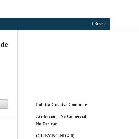
Registrarse
Entrar
Buscar
 de
Polìtica Creative Commons
Atribución - No Comercial -
No Derivar
(CC BY-NC-ND 4.0)