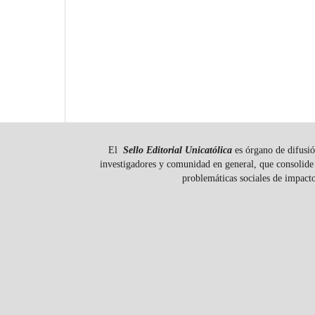
El
Sello Editorial Unicatólica
es órgano de difusió
investigadores y comunidad en general, que consolide 
problemáticas sociales de impact