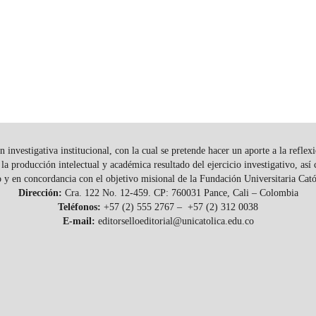
n investigativa institucional, con la cual se pretende hacer un aporte a la refle
la producción intelectual y académica resultado del ejercicio investigativo, as
o y en concordancia con el objetivo misional de la Fundación Universitaria Ca
Dirección:
Cra. 122 No. 12-459. CP: 760031 Pance, Cali – Colombia
Teléfonos:
+57 (2) 555 2767 – +57 (2) 312 0038
E-mail:
editorselloeditorial@unicatolica.edu.co