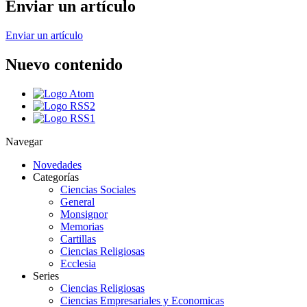
Enviar un artículo
Enviar un artículo
Nuevo contenido
Navegar
Novedades
Categorías
Ciencias Sociales
General
Monsignor
Memorias
Cartillas
Ciencias Religiosas
Ecclesia
Series
Ciencias Religiosas
Ciencias Empresariales y Economicas