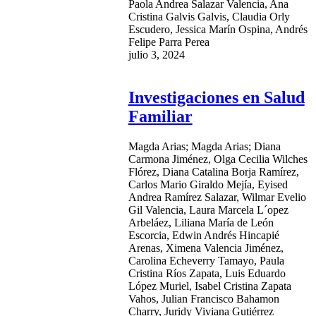
Paola Andrea Salazar Valencia, Ana
Cristina Galvis Galvis, Claudia Orly
Escudero, Jessica Marín Ospina, Andrés
Felipe Parra Perea
julio 3, 2024
Investigaciones en Salud
Familiar
Magda Arias; Magda Arias; Diana
Carmona Jiménez, Olga Cecilia Wilches
Flórez, Diana Catalina Borja Ramírez,
Carlos Mario Giraldo Mejía, Eyised
Andrea Ramírez Salazar, Wilmar Evelio
Gil Valencia, Laura Marcela L´opez
Arbeláez, Liliana María de León
Escorcia, Edwin Andrés Hincapié
Arenas, Ximena Valencia Jiménez,
Carolina Echeverry Tamayo, Paula
Cristina Ríos Zapata, Luis Eduardo
López Muriel, Isabel Cristina Zapata
Vahos, Julian Francisco Bahamon
Charry, Juridy Viviana Gutiérrez