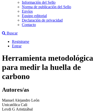
Información del Sello
Norma de publicación del Sello
Envíos
Equipo editorial
Declaración de privacidad
Contacto
Buscar
Registrarse
Entrar
Herramienta metodológica
para medir la huella de
carbono
Autores/as
Manuel Alejandro León
Unicatólica Cali
Leydi G Aristizábal