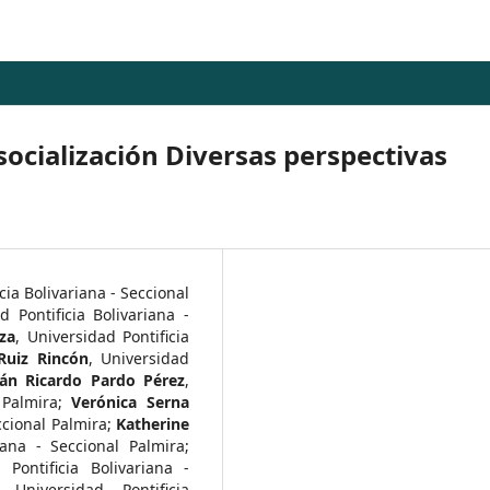
resocialización Diversas perspectivas
cia Bolivariana - Seccional
d Pontificia Bolivariana -
za
,
Universidad Pontificia
Ruiz Rincón
,
Universidad
ián Ricardo Pardo Pérez
,
 Palmira
;
Verónica Serna
ccional Palmira
;
Katherine
riana - Seccional Palmira
;
 Pontificia Bolivariana -
,
Universidad Pontificia