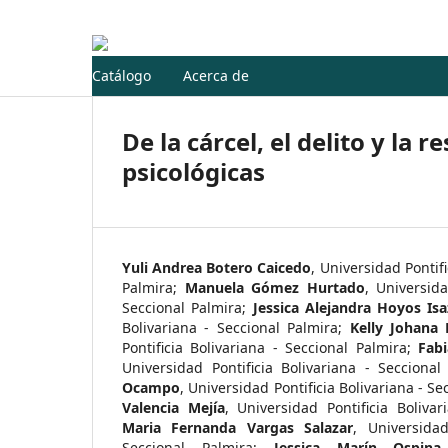
Catálogo
Acerca de
De la cárcel, el delito y la 
psicológicas
Yuli Andrea Botero Caicedo
,
Universidad Pontifi
Palmira
;
Manuela Gómez Hurtado
,
Universida
Seccional Palmira
;
Jessica Alejandra Hoyos Isa
Bolivariana - Seccional Palmira
;
Kelly Johana 
Pontificia Bolivariana - Seccional Palmira
;
Fab
Universidad Pontificia Bolivariana - Seccional
Ocampo
,
Universidad Pontificia Bolivariana - Se
Valencia Mejía
,
Universidad Pontificia Boliva
Maria Fernanda Vargas Salazar
,
Universidad
Seccional Palmira
;
Jessica Marín Ospina