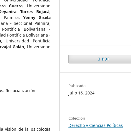
ara Guerra
,
Universidad
Deyanira Torres Bojacá
,
l Palmira
;
Yenny Gisela
riana - Seccional Palmira
;
 Pontificia Bolivariana -
ad Pontificia Bolivariana -
s
,
Universidad Pontificia
rvajal Galán
,
Universidad
PDF
Publicado
as. Resocialización.
julio 16, 2024
Colección
Derecho y Ciencias Políticas
 visión de la psicología