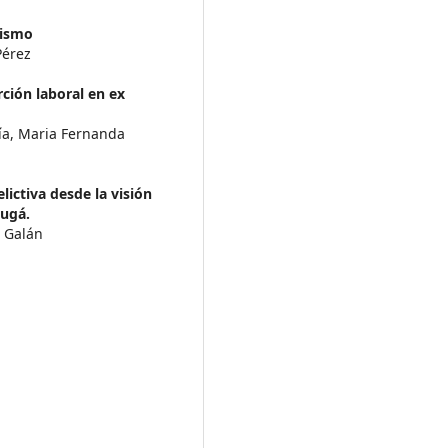
sismo
Pérez
rción laboral en ex
ía, Maria Fernanda
elictiva desde la visión
sugá.
l Galán