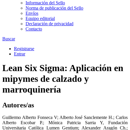
Información del Sello
Norma de publicación del Sello
Envíos
Equipo editorial
Declaración de privacidad
Contacto
Buscar
Registrarse
Entrar
Lean Six Sigma: Aplicación en
mipymes de calzado y
marroquinería
Autores/as
Guillermo Alberto Fonseca V
;
Alberto José Sanclemente H.
;
Carlos
Alberto Escobar P.
;
Mónica Patricia Sarria Y
,
Fundación
Universitaria Católica Lumen Gentium
;
Alexander Aragón Ch.
;