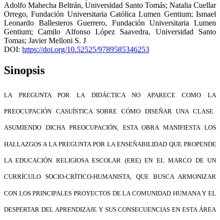
Adolfo Mahecha Beltrán
,
Universidad Santo Tomás
;
Natalia Cuellar
Orrego
,
Fundación Universitaria Católica Lumen Gentium
;
Ismael
Leonardo Ballesteros Guerrero
,
Fundación Universitaria Lumen
Gentium
;
Camilo Alfonso López Saavedra
,
Universidad Santo
Tomas
;
Javier Melloni S. J
DOI:
https://doi.org/10.52525/9789585346253
Sinopsis
LA PREGUNTA POR LA DIDÁCTICA NO APARECE COMO LA
PREOCUPACIÓN CASUÍSTICA SOBRE CÓMO DISEÑAR UNA CLASE.
ASUMIENDO DICHA PREOCUPACIÓN, ESTA OBRA MANIFIESTA LOS
HALLAZGOS A LA PREGUNTA POR LA ENSEÑABILIDAD QUE PROPENDE
LA EDUCACIÓN RELIGIOSA ESCOLAR (ERE) EN EL MARCO DE UN
CURRÍCULO SOCIO-CRÍTICO-HUMANISTA, QUE BUSCA ARMONIZAR
CON LOS PRINCIPALES PROYECTOS DE LA COMUNIDAD HUMANA Y EL
DESPERTAR DEL APRENDIZAJE Y SUS CONSECUENCIAS EN ESTA ÁREA