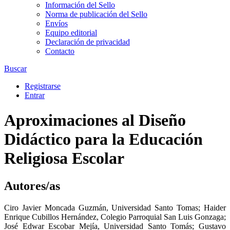
Información del Sello
Norma de publicación del Sello
Envíos
Equipo editorial
Declaración de privacidad
Contacto
Buscar
Registrarse
Entrar
Aproximaciones al Diseño
Didáctico para la Educación
Religiosa Escolar
Autores/as
Ciro Javier Moncada Guzmán
,
Universidad Santo Tomas
;
Haider
Enrique Cubillos Hernández
,
Colegio Parroquial San Luis Gonzaga
;
José Edwar Escobar Mejía
,
Universidad Santo Tomás
;
Gustavo