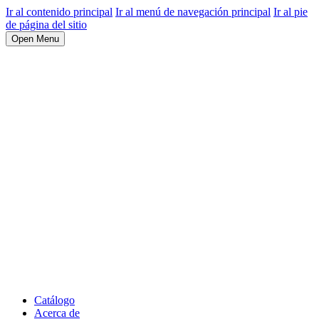
Ir al contenido principal
Ir al menú de navegación principal
Ir al pie
de página del sitio
Open Menu
Catálogo
Acerca de