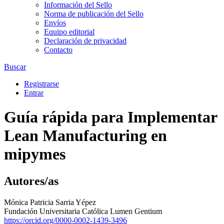
Información del Sello
Norma de publicación del Sello
Envíos
Equipo editorial
Declaración de privacidad
Contacto
Buscar
Registrarse
Entrar
Guía rápida para Implementar
Lean Manufacturing en
mipymes
Autores/as
Mónica Patricia Sarria Yépez
Fundación Universitaria Católica Lumen Gentium
https://orcid.org/0000-0002-1439-3496