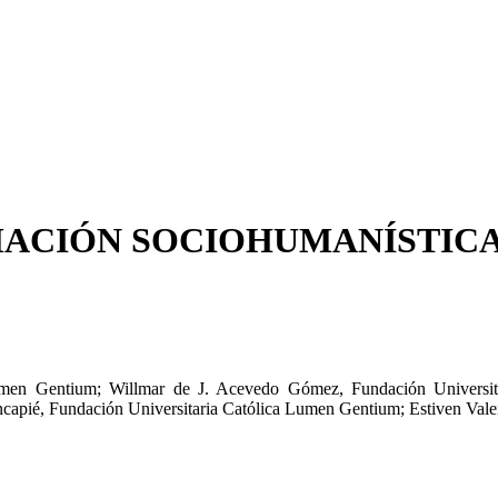
ACIÓN SOCIOHUMANÍSTICA
Lumen Gentium
;
Willmar de J. Acevedo Gómez
,
Fundación Universi
ncapié
,
Fundación Universitaria Católica Lumen Gentium
;
Estiven Val